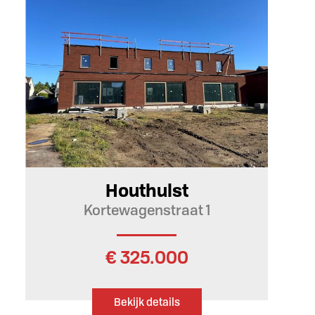
159 m²
Houthulst
Kortewagenstraat 1
€ 325.000
Bekijk details