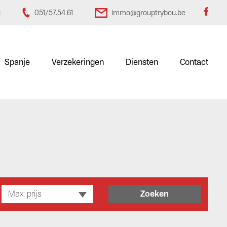
u
051/57.54.61
immo@grouptrybou.be
Spanje
Verzekeringen
Diensten
Contact
Max. prijs
Zoeken