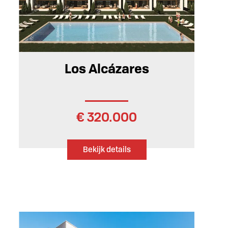
95 m²
2
2
Los Alcázares
€ 320.000
Bekijk details