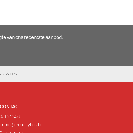
oogte van ons recentste aanbod.
51.723.175
CONTACT
051 57 54 61
immo@grouptrybou.be
Group Trybou