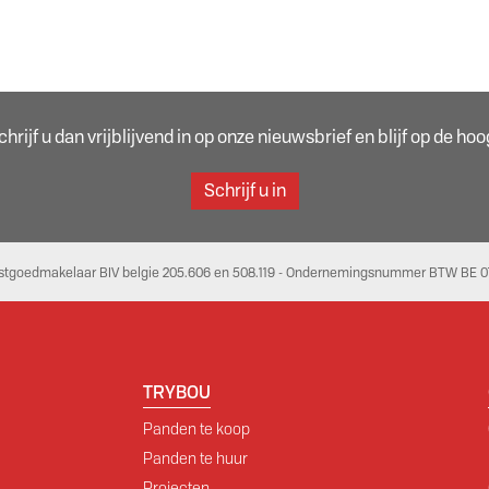
rijf u dan vrijblijvend in op onze nieuwsbrief en blijf op de h
Schrijf u in
stgoedmakelaar BIV belgie 205.606 en 508.119 - Ondernemingsnummer BTW BE 07
TRYBOU
Panden te koop
Panden te huur
Projecten