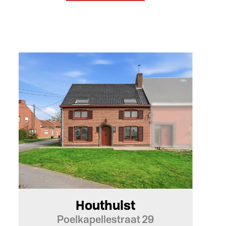
6
2
Ja
Houthulst
Poelkapellestraat 29