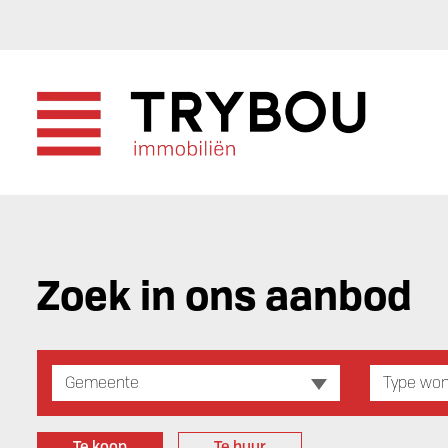
Zoek in ons aanbod
Gemeente
Type won
Te koop
Te huur