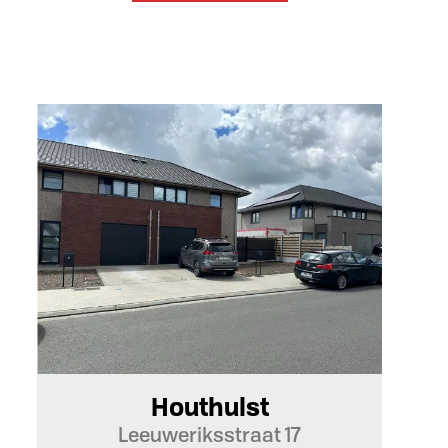
3
Ja
Houthulst
Leeuweriksstraat 17