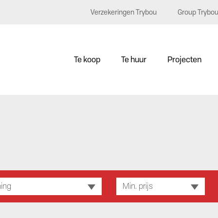
Verzekeringen Trybou
Group Trybo
Te koop
Te huur
Projecten
ing
Min. prijs