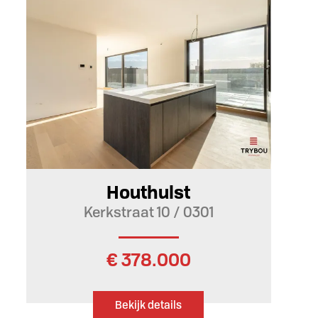
231 m²
2
1
Houthulst
Kerkstraat 10 / 0301
€ 378.000
Bekijk details