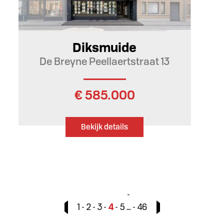
548 m²
Ja
Diksmuide
De Breyne Peellaertstraat 13
€ 585.000
Bekijk details
1
2
3
4
5
…
46