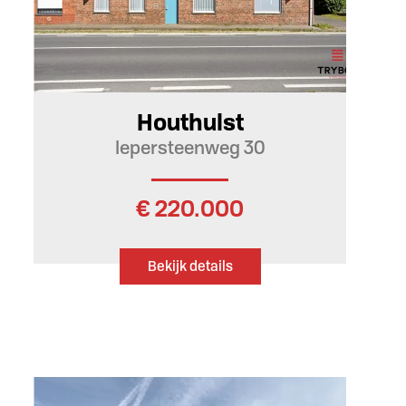
138 m²
1
Houthulst
Iepersteenweg 30
€ 220.000
Bekijk details