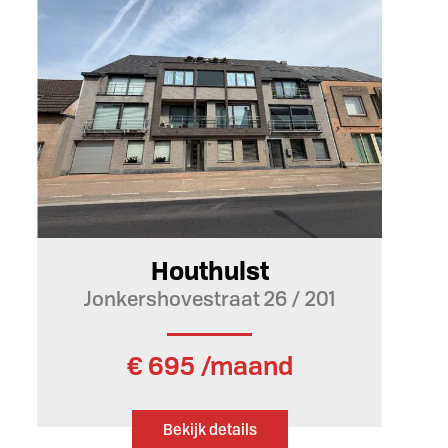
Ja
Houthulst
Jonkershovestraat 26 / 201
€ 695 /maand
Bekijk details