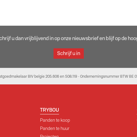
rijf u dan vrijblijvend in op onze nieuwsbrief en blijf op de h
Schrijf u in
stgoedmakelaar BIV belgie 205.606 en 508.119 - Ondernemingsnummer BTW BE 07
TRYBOU
Panden te koop
Panden te huur
Projecten