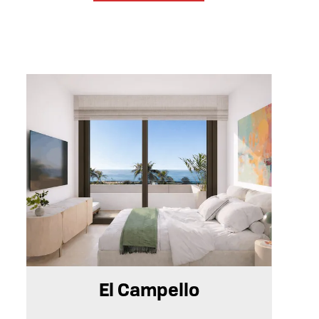
92 m²
3
2
El Campello