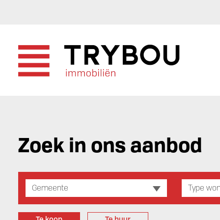
Zoek in ons aanbod
Gemeente
Type won
Te koop
Te huur