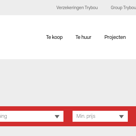
Verzekeringen Trybou
Group Trybo
Te koop
Te huur
Projecten
ing
Min. prijs