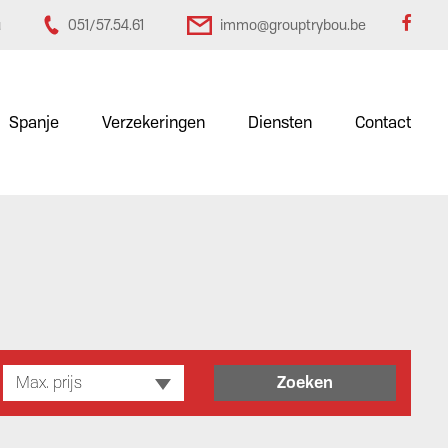
u
051/57.54.61
immo@grouptrybou.be
Spanje
Verzekeringen
Diensten
Contact
Max. prijs
Zoeken