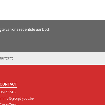
oogte van ons recentste aanbod.
51.723.175
CONTACT
051 57 54 61
immo@grouptrybou.be
Group Trybou