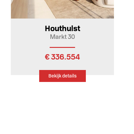
120 m²
3
Houthulst
Markt 30
€ 336.554
Bekijk details