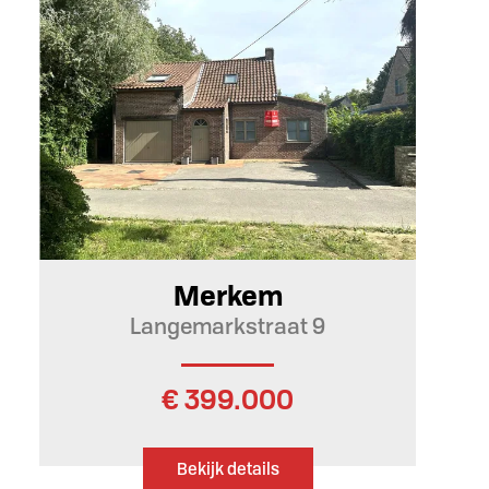
201 m²
4
1
Ja
Merkem
Langemarkstraat 9
€ 399.000
Bekijk details