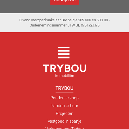
Erkend vastgoedmakelaar BIV belgie 205.606 en 508.119 -
Ondernemingsnummer BTW BE 0751.723.175
TRYBOU
Panden te koop
Panden te huur
Projecten
Vastgoed in spanje