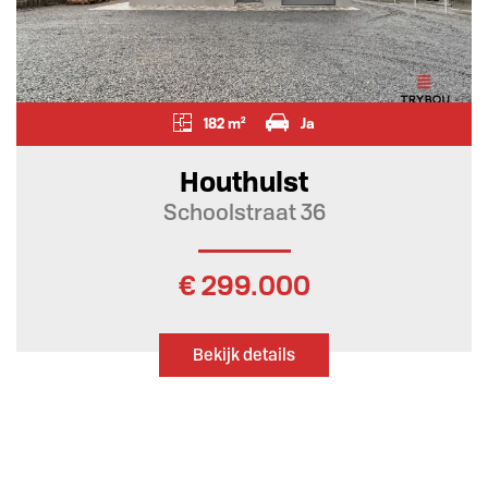
182 m²
Ja
Houthulst
Schoolstraat 36
€ 299.000
Bekijk details