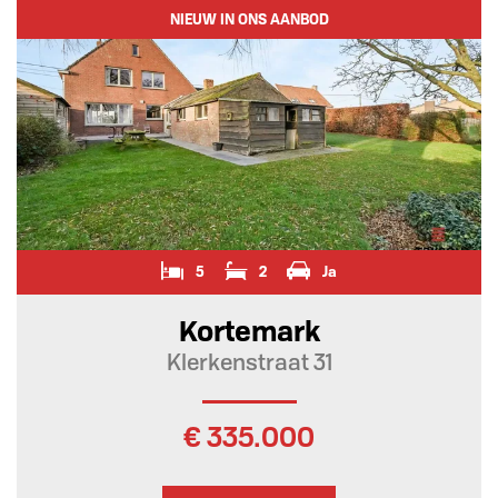
NIEUW IN ONS AANBOD
5
2
Ja
Kortemark
Klerkenstraat 31
€ 335.000