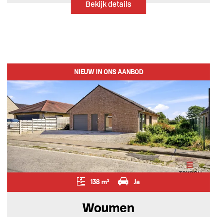
Bekijk details
NIEUW IN ONS AANBOD
138 m²
Ja
Woumen