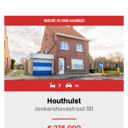
NIEUW IN ONS AANBOD
2
Ja
Houthulst
Jonkershovestraat 191