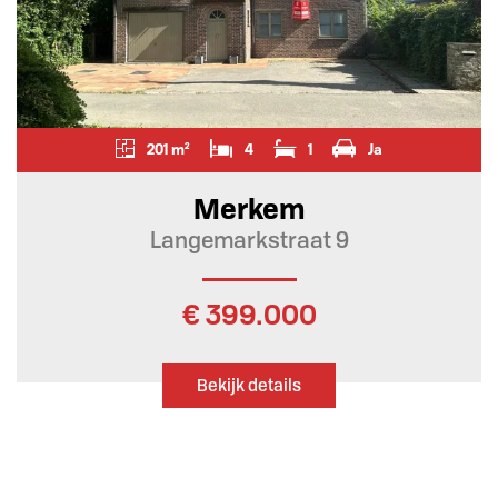
201 m²
4
1
Ja
Merkem
Langemarkstraat 9
€ 399.000
Bekijk details