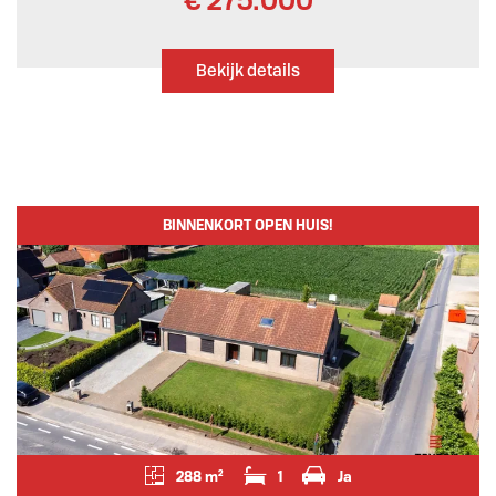
€ 275.000
Bekijk details
BINNENKORT OPEN HUIS!
288 m²
1
Ja