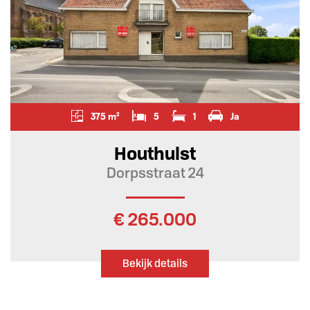
375 m²
5
1
Ja
Houthulst
Dorpsstraat 24
€ 265.000
Bekijk details