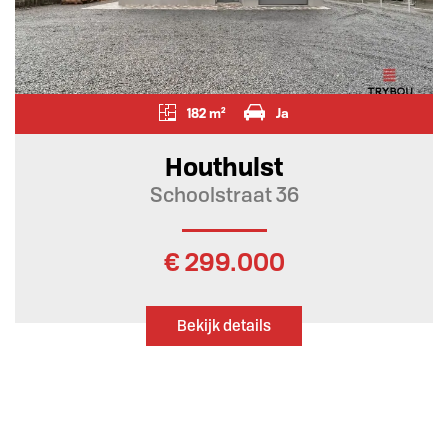
182 m²
Ja
Houthulst
Schoolstraat 36
€ 299.000
Bekijk details