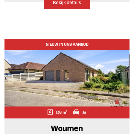
Bekijk details
NIEUW IN ONS AANBOD
138 m²
Ja
Woumen