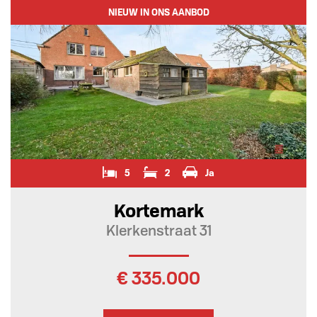
NIEUW IN ONS AANBOD
5
2
Ja
Kortemark
Klerkenstraat 31
€ 335.000