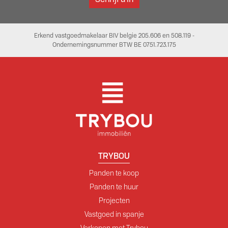
Erkend vastgoedmakelaar BIV belgie 205.606 en 508.119 -
Ondernemingsnummer BTW BE 0751.723.175
TRYBOU
Panden te koop
Panden te huur
Projecten
Vastgoed in spanje