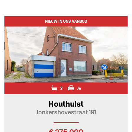
NIEUW IN ONS AANBOD
2
Ja
Houthulst
Jonkershovestraat 191