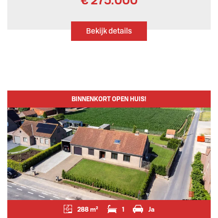
€ 275.000
Bekijk details
BINNENKORT OPEN HUIS!
288 m²
1
Ja