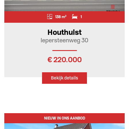
138 m²
1
Houthulst
Iepersteenweg 30
€ 220.000
Bekijk details
NIEUW IN ONS AANBOD