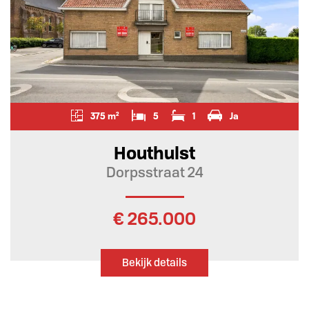
375 m²
5
1
Ja
Houthulst
Dorpsstraat 24
€ 265.000
Bekijk details