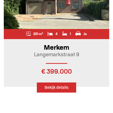
201 m²
4
1
Ja
Merkem
Langemarkstraat 9
€ 399.000
Bekijk details