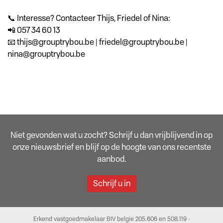
📞 Interesse? Contacteer Thijs, Friedel of Nina:
📲 057 34 60 13
📧 thijs@grouptrybou.be | friedel@grouptrybou.be |
nina@grouptrybou.be
Niet gevonden wat u zocht? Schrijf u dan vrijblijvend in op
onze nieuwsbrief en blijf op de hoogte van ons recentste
aanbod.
Schrijf u in
Erkend vastgoedmakelaar BIV belgie 205.606 en 508.119 -