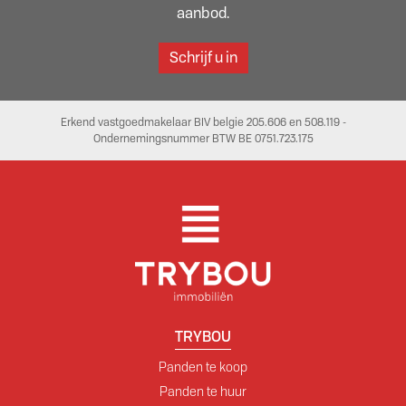
aanbod.
Schrijf u in
Erkend vastgoedmakelaar BIV belgie 205.606 en 508.119 -
Ondernemingsnummer BTW BE 0751.723.175
TRYBOU
Panden te koop
Panden te huur