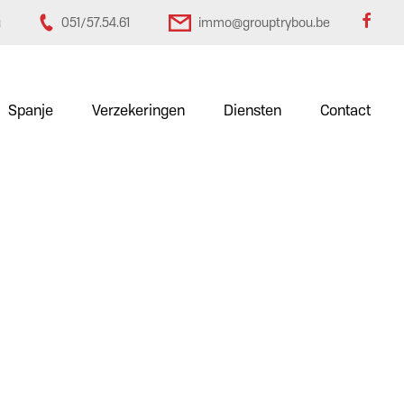
u
051/57.54.61
immo@grouptrybou.be
Spanje
Verzekeringen
Diensten
Contact