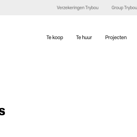
Verzekeringen Trybou
Group Trybo
Te koop
Te huur
Projecten
s