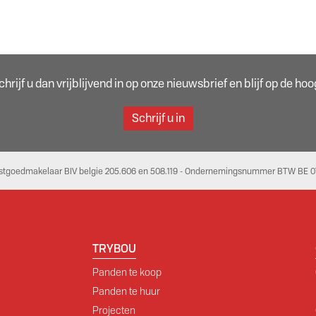
rijf u dan vrijblijvend in op onze nieuwsbrief en blijf op de h
Schrijf u in
stgoedmakelaar BIV belgie 205.606 en 508.119 - Ondernemingsnummer BTW BE 07
TRYBOU
Panden te koop
Panden te huur
Projecten