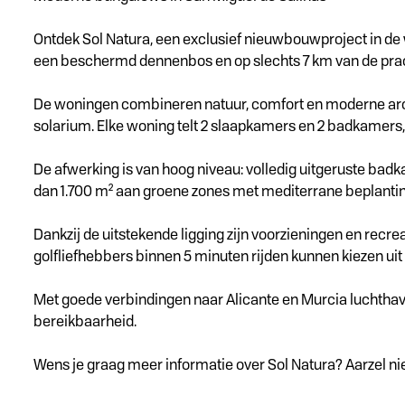
Ontdek Sol Natura, een exclusief nieuwbouwproject in de w
een beschermd dennenbos en op slechts 7 km van de prach
De woningen combineren natuur, comfort en moderne arch
solarium. Elke woning telt 2 slaapkamers en 2 badkamers,
De afwerking is van hoog niveau: volledig uitgeruste ba
dan 1.700 m² aan groene zones met mediterrane beplanti
Dankzij de uitstekende ligging zijn voorzieningen en recre
golfliefhebbers binnen 5 minuten rijden kunnen kiezen u
Met goede verbindingen naar Alicante en Murcia luchthave
bereikbaarheid.
Wens je graag meer informatie over Sol Natura? Aarzel n