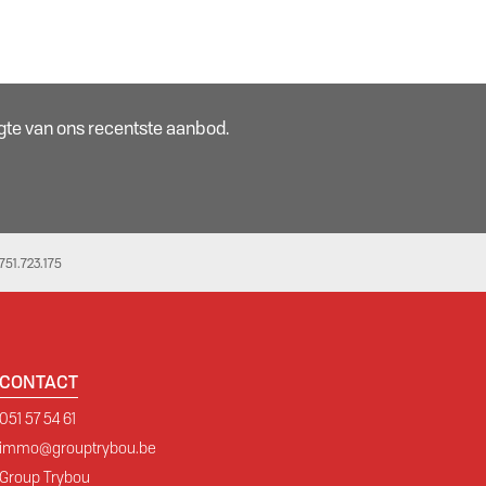
oogte van ons recentste aanbod.
51.723.175
CONTACT
051 57 54 61
immo@grouptrybou.be
Group Trybou