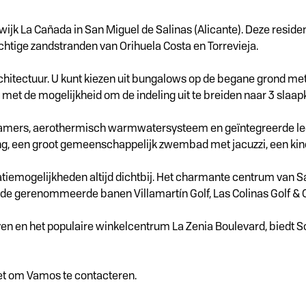
ijk La Cañada in San Miguel de Salinas (Alicante). Deze residen
tige zandstranden van Orihuela Costa en Torrevieja.
itectuur. U kunt kiezen uit bungalows op de begane grond met
 met de mogelijkheid om de indeling uit te breiden naar 3 slaa
dkamers, aerothermisch warmwatersysteem en geïntegreerde led
ng, een groot gemeenschappelijk zwembad met jacuzzi, een kin
atiemogelijkheden altijd dichtbij. Het charmante centrum van Sa
it de gerenommeerde banen Villamartín Golf, Las Colinas Golf 
n en het populaire winkelcentrum La Zenia Boulevard, biedt So
iet om Vamos te contacteren.