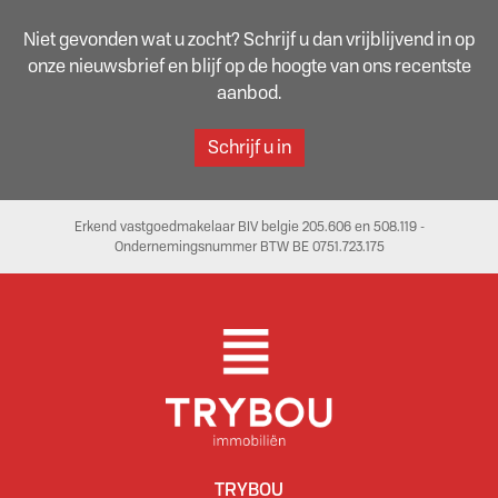
Niet gevonden wat u zocht? Schrijf u dan vrijblijvend in op
onze nieuwsbrief en blijf op de hoogte van ons recentste
aanbod.
Schrijf u in
Erkend vastgoedmakelaar BIV belgie 205.606 en 508.119 -
Ondernemingsnummer BTW BE 0751.723.175
TRYBOU