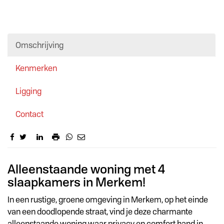
Omschrijving
Kenmerken
Ligging
Contact
Omschrijving
Alleenstaande woning met 4
slaapkamers in Merkem!
In een rustige, groene omgeving in Merkem, op het einde
van een doodlopende straat, vind je deze charmante
alleenstaande woning waar privacy en comfort hand in