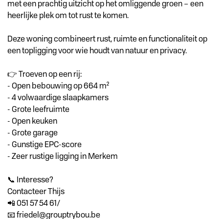
met een prachtig uitzicht op het omliggende groen – een
heerlijke plek om tot rust te komen.
Deze woning combineert rust, ruimte en functionaliteit op
een topligging voor wie houdt van natuur en privacy.
👉 Troeven op een rij:
- Open bebouwing op 664 m²
- 4 volwaardige slaapkamers
- Grote leefruimte
- Open keuken
- Grote garage
- Gunstige EPC-score
- Zeer rustige ligging in Merkem
📞 Interesse?
Contacteer Thijs
📲 051 57 54 61/
📧 friedel@grouptrybou.be