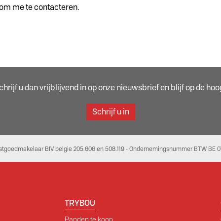
t om me te contacteren.
rijf u dan vrijblijvend in op onze nieuwsbrief en blijf op de h
Schrijf u in
stgoedmakelaar BIV belgie 205.606 en 508.119 - Ondernemingsnummer BTW BE 07
TRYBOU
Panden te koop