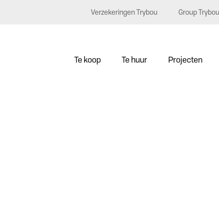
Verzekeringen Trybou
Group Trybo
Te koop
Te huur
Projecten
0