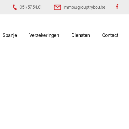
u
051/57.54.61
immo@grouptrybou.be
Spanje
Verzekeringen
Diensten
Contact