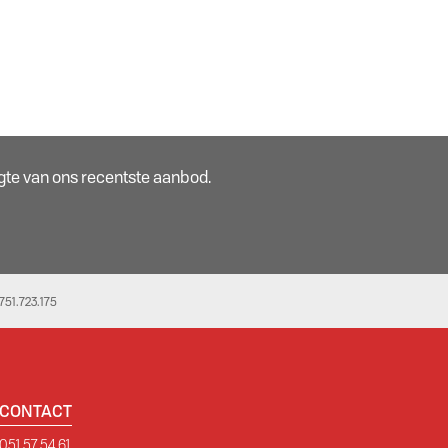
oogte van ons recentste aanbod.
51.723.175
CONTACT
051 57 54 61