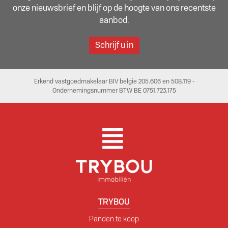
onze nieuwsbrief en blijf op de hoogte van ons recentste
aanbod.
Schrijf u in
Erkend vastgoedmakelaar BIV belgie 205.606 en 508.119 -
Ondernemingsnummer BTW BE 0751.723.175
TRYBOU
Panden te koop