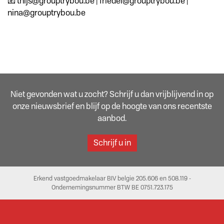
📧 thijs@grouptrybou.be | friedel@grouptrybou.be |
nina@grouptrybou.be
Niet gevonden wat u zocht? Schrijf u dan vrijblijvend in op
onze nieuwsbrief en blijf op de hoogte van ons recentste
aanbod.
Schrijf u in
Erkend vastgoedmakelaar BIV belgie 205.606 en 508.119 -
Ondernemingsnummer BTW BE 0751.723.175