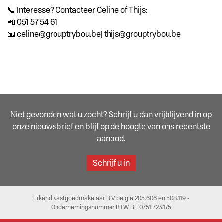
📞 Interesse? Contacteer Celine of Thijs:
📲 051 57 54 61
📧 celine@grouptrybou.be| thijs@grouptrybou.be
Niet gevonden wat u zocht? Schrijf u dan vrijblijvend in op
onze nieuwsbrief en blijf op de hoogte van ons recentste
aanbod.
Schrijf u in
Erkend vastgoedmakelaar BIV belgie 205.606 en 508.119 -
Ondernemingsnummer BTW BE 0751.723.175