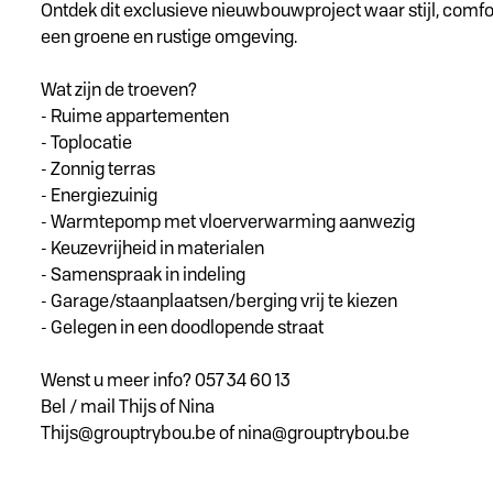
Ontdek dit exclusieve nieuwbouwproject waar stijl, comf
een groene en rustige omgeving.
Wat zijn de troeven?
- Ruime appartementen
- Toplocatie
- Zonnig terras
- Energiezuinig
- Warmtepomp met vloerverwarming aanwezig
- Keuzevrijheid in materialen
- Samenspraak in indeling
- Garage/staanplaatsen/berging vrij te kiezen
- Gelegen in een doodlopende straat
Wenst u meer info? 057 34 60 13
Bel / mail Thijs of Nina
Thijs@grouptrybou.be of nina@grouptrybou.be