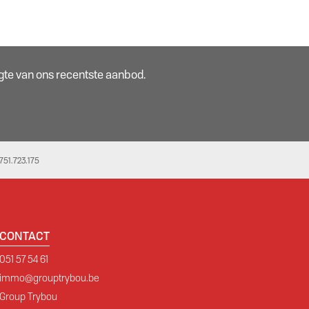
oogte van ons recentste aanbod.
51.723.175
CONTACT
051 57 54 61
immo@grouptrybou.be
Group Trybou