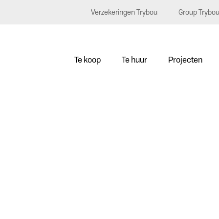
Verzekeringen Trybou
Group Trybo
Te koop
Te huur
Projecten