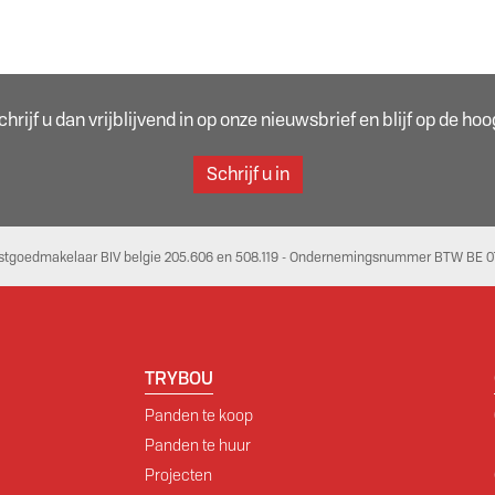
rijf u dan vrijblijvend in op onze nieuwsbrief en blijf op de h
Schrijf u in
stgoedmakelaar BIV belgie 205.606 en 508.119 - Ondernemingsnummer BTW BE 07
TRYBOU
Panden te koop
Panden te huur
Projecten