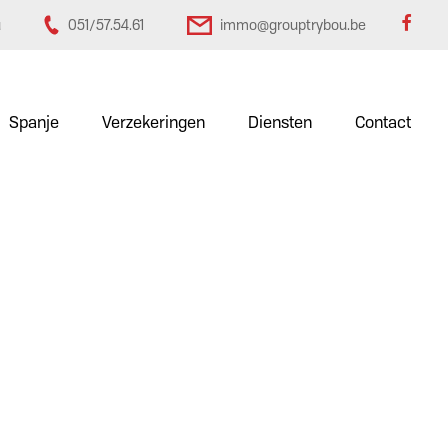
u
051/57.54.61
immo@grouptrybou.be
Spanje
Verzekeringen
Diensten
Contact