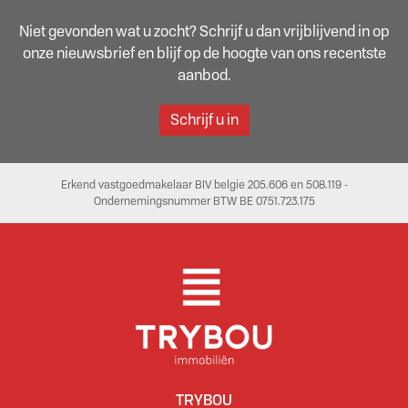
Niet gevonden wat u zocht? Schrijf u dan vrijblijvend in op
onze nieuwsbrief en blijf op de hoogte van ons recentste
aanbod.
Schrijf u in
Erkend vastgoedmakelaar BIV belgie 205.606 en 508.119 -
Ondernemingsnummer BTW BE 0751.723.175
TRYBOU