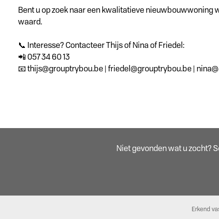
Bent u op zoek naar een kwalitatieve nieuwbouwwoning wa
waard.
📞 Interesse? Contacteer Thijs of Nina of Friedel:
📲 057 34 60 13
📧 thijs@grouptrybou.be | friedel@grouptrybou.be | nina
Niet gevonden wat u zocht? Sch
Erkend va