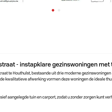
aat - instapklare gezinswoningen met tui
traat te Houthulst, bestaande uit drie moderne gezinswoningen
n de kwalitatieve afwerking vormen deze woningen de ideale thui
sief aangelegde tuin en carport, zodat u zonder zorgen kunt v