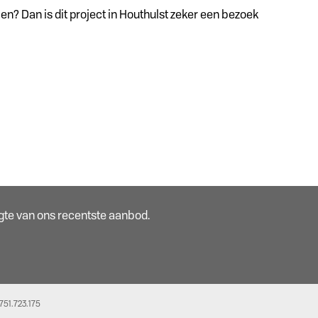
 Dan is dit project in Houthulst zeker een bezoek
oogte van ons recentste aanbod.
51.723.175