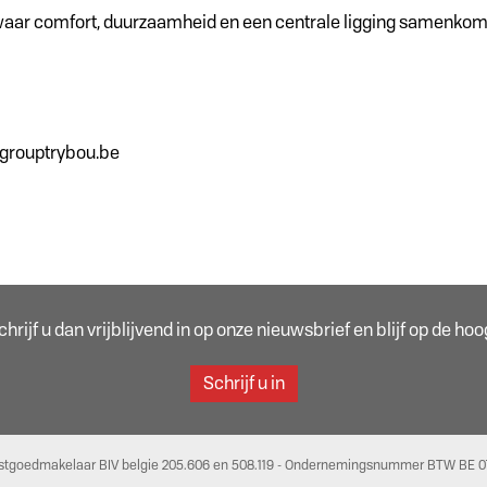
ar comfort, duurzaamheid en een centrale ligging samenkomen?
@grouptrybou.be
rijf u dan vrijblijvend in op onze nieuwsbrief en blijf op de h
Schrijf u in
stgoedmakelaar BIV belgie 205.606 en 508.119 - Ondernemingsnummer BTW BE 07