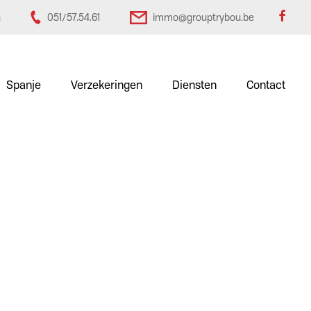
u
051/57.54.61
immo@grouptrybou.be
Spanje
Verzekeringen
Diensten
Contact