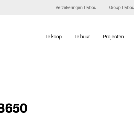
Verzekeringen Trybou
Group Trybo
Te koop
Te huur
Projecten
 8650