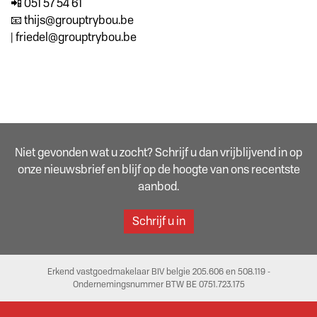
📲 051 57 54 61
📧 thijs@grouptrybou.be
| friedel@grouptrybou.be
Niet gevonden wat u zocht? Schrijf u dan vrijblijvend in op
onze nieuwsbrief en blijf op de hoogte van ons recentste
aanbod.
Schrijf u in
Erkend vastgoedmakelaar BIV belgie 205.606 en 508.119 -
Ondernemingsnummer BTW BE 0751.723.175