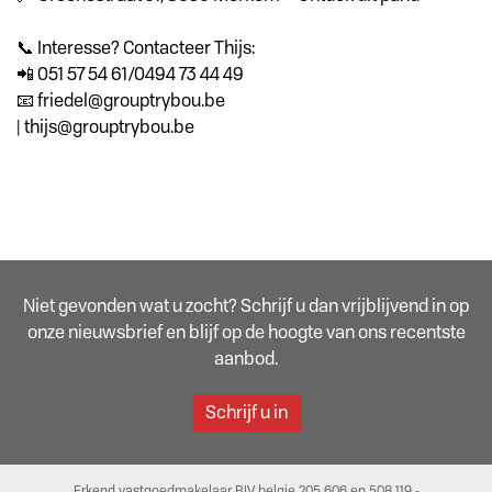
📞 Interesse? Contacteer Thijs:
📲 051 57 54 61/0494 73 44 49
📧 friedel@grouptrybou.be
| thijs@grouptrybou.be
Niet gevonden wat u zocht? Schrijf u dan vrijblijvend in op
onze nieuwsbrief en blijf op de hoogte van ons recentste
aanbod.
Schrijf u in
Erkend vastgoedmakelaar BIV belgie 205.606 en 508.119 -