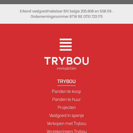
Erkend vastgoedmakelaar BIV belgie 205.606 en 508.119 -
Ondernemingsnummer BTW BE 0751.723.175
TRYBOU
Panden te koop
Panden te huur
Projecten
Vastgoed in spanje
Verkopen met Trybou
Verzekeringen Trybou