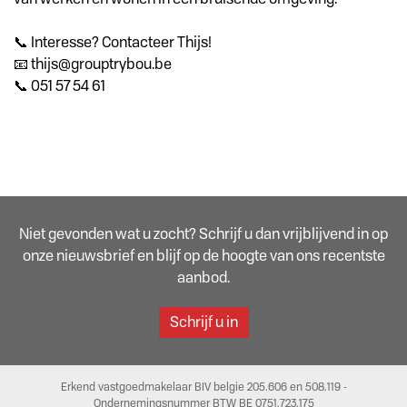
📞 Interesse? Contacteer Thijs!
📧 thijs@grouptrybou.be
📞 051 57 54 61
Niet gevonden wat u zocht? Schrijf u dan vrijblijvend in op
onze nieuwsbrief en blijf op de hoogte van ons recentste
aanbod.
Schrijf u in
Erkend vastgoedmakelaar BIV belgie 205.606 en 508.119 -
Ondernemingsnummer BTW BE 0751.723.175