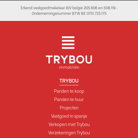
Erkend vastgoedmakelaar BIV belgie 205.606 en 508.119 -
Ondernemingsnummer BTW BE 0751.723.175
TRYBOU
Panden te koop
Panden te huur
Projecten
Vastgoed in spanje
Verkopen met Trybou
Verzekeringen Trybou