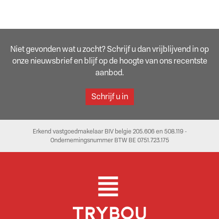
Niet gevonden wat u zocht? Schrijf u dan vrijblijvend in op
onze nieuwsbrief en blijf op de hoogte van ons recentste
aanbod.
Schrijf u in
Erkend vastgoedmakelaar BIV belgie 205.606 en 508.119 -
Ondernemingsnummer BTW BE 0751.723.175