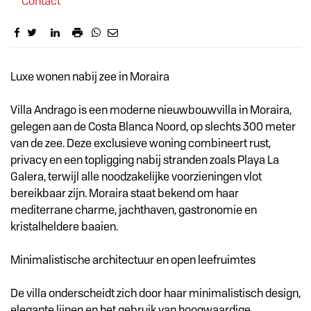
Contact
Omschrijving
Luxe wonen nabij zee in Moraira
Villa Andrago is een moderne nieuwbouwvilla in Moraira,
gelegen aan de Costa Blanca Noord, op slechts 300 meter
van de zee. Deze exclusieve woning combineert rust,
privacy en een topligging nabij stranden zoals Playa La
Galera, terwijl alle noodzakelijke voorzieningen vlot
bereikbaar zijn. Moraira staat bekend om haar
mediterrane charme, jachthaven, gastronomie en
kristalheldere baaien.
Minimalistische architectuur en open leefruimtes
De villa onderscheidt zich door haar minimalistisch design,
elegante lijnen en het gebruik van hoogwaardige