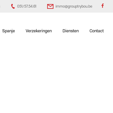
u
051/57.54.61
immo@grouptrybou.be
Spanje
Verzekeringen
Diensten
Contact