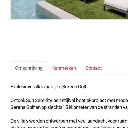
Omschrijving
Kenmerken
Contact
Omschrijving
Exclusieve villa’s nabij La Serena Golf
Ontdek Sun Serenity, een stijlvol boetiekproject met moder
Serena Golf en op slechts 1,5 kilometer van de stranden va
De villa’s werden ontworpen met veel aandacht voor ruimte
de terrassen en het privézwembad, wat zorgt voor een a