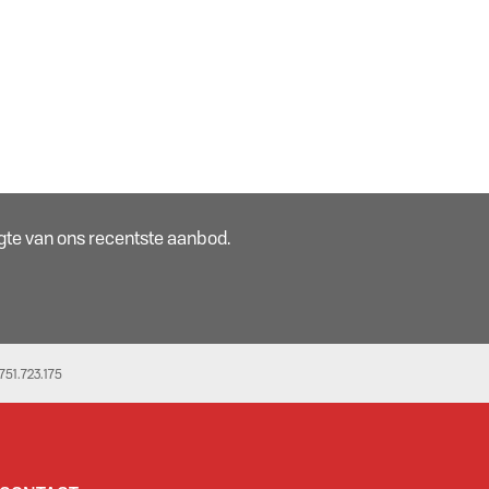
oogte van ons recentste aanbod.
51.723.175