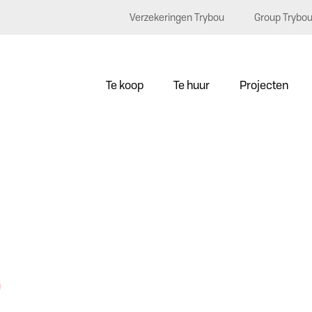
Verzekeringen Trybou
Group Trybo
Te koop
Te huur
Projecten
0