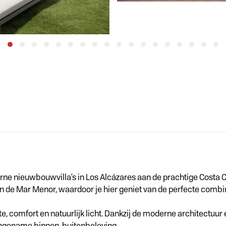
ne nieuwbouwvilla’s in Los Alcázares aan de prachtige Costa Cál
n de Mar Menor, waardoor je hier geniet van de perfecte combina
, comfort en natuurlijk licht. Dankzij de moderne architectuur
angename binnen-buitenbeleving.