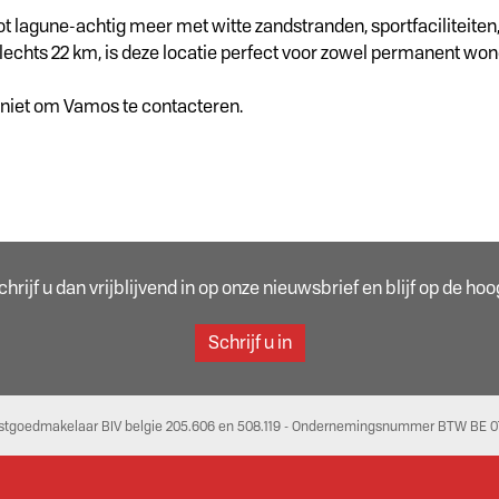
root lagune-achtig meer met witte zandstranden, sportfaciliteit
lechts 22 km, is deze locatie perfect voor zowel permanent won
 niet om Vamos te contacteren.
rijf u dan vrijblijvend in op onze nieuwsbrief en blijf op de h
Schrijf u in
stgoedmakelaar BIV belgie 205.606 en 508.119 - Ondernemingsnummer BTW BE 07