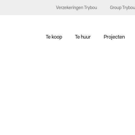
Verzekeringen Trybou
Group Trybo
Te koop
Te huur
Projecten
0