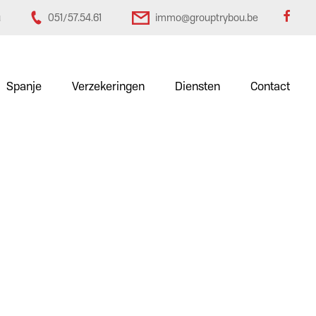
u
051/57.54.61
immo@grouptrybou.be
Spanje
Verzekeringen
Diensten
Contact