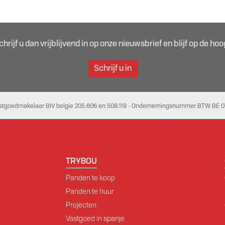
rijf u dan vrijblijvend in op onze nieuwsbrief en blijf op de h
Schrijf u in
stgoedmakelaar BIV belgie 205.606 en 508.119 - Ondernemingsnummer BTW BE 07
TRYBOU
Panden te koop
Panden te huur
Projecten
Vastgoed in spanje