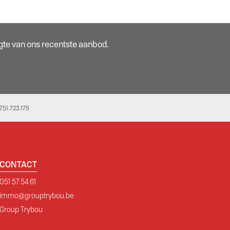
oogte van ons recentste aanbod.
51.723.175
CONTACT
051 57 54 61
immo@grouptrybou.be
Group Trybou