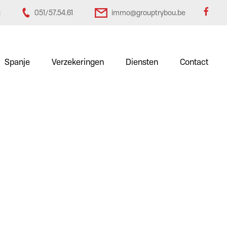
u
051/57.54.61
immo@grouptrybou.be
Spanje
Verzekeringen
Diensten
Contact