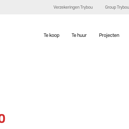
Verzekeringen Trybou
Group Trybo
Te koop
Te huur
Projecten
00