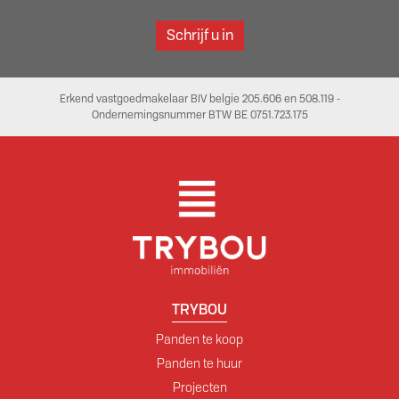
Schrijf u in
Erkend vastgoedmakelaar BIV belgie 205.606 en 508.119 -
Ondernemingsnummer BTW BE 0751.723.175
TRYBOU
Panden te koop
Panden te huur
Projecten