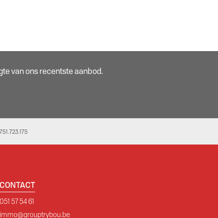
oogte van ons recentste aanbod.
51.723.175
CONTACT
051 57 54 61
immo@grouptrybou.be