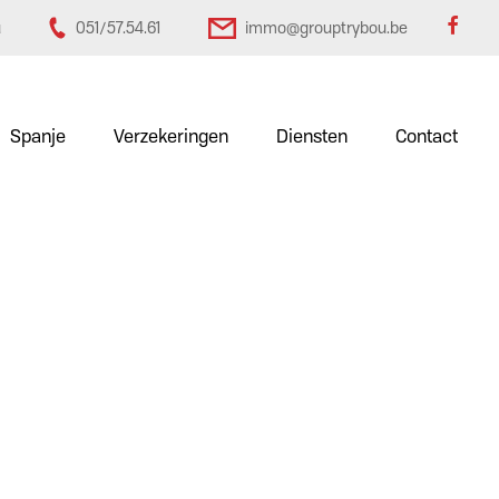
u
051/57.54.61
immo@grouptrybou.be
Spanje
Verzekeringen
Diensten
Contact