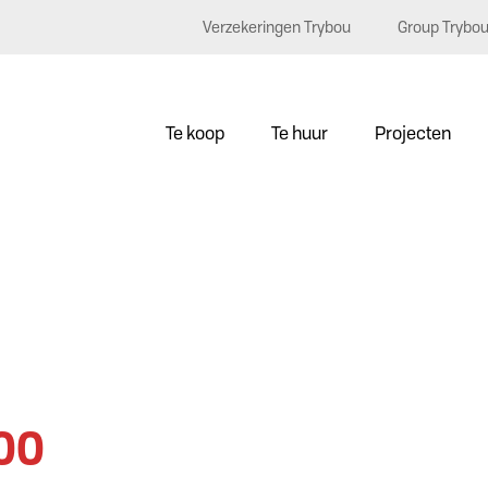
Verzekeringen Trybou
Group Trybo
Te koop
Te huur
Projecten
000