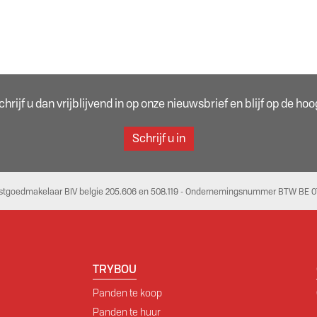
rijf u dan vrijblijvend in op onze nieuwsbrief en blijf op de h
Schrijf u in
stgoedmakelaar BIV belgie 205.606 en 508.119 - Ondernemingsnummer BTW BE 07
TRYBOU
Panden te koop
Panden te huur