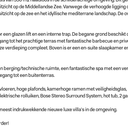
uitzicht op de Middellandse Zee. Vanwege de verhoogde ligging 
 op de zee en het idyllische mediterrane landschap. De overvl
or een glazen lift en een interne trap. De begane grond beschik
ang tot het prachtige terras met fantastische barbecue en pri
 verdieping compleet. Boven is er een en-suite slaapkamer en
een berging/technische ruimte, een fantastische spa met een 
toegang tot een buitenterras.
vloeren, hoge plafonds, kamerhoge ramen met veiligheidsglas,
ektrische rolluiken, Bose Stereo Surround System, hot tub, 2 gar
e meest indrukwekkende nieuwe luxe villa's in de omgeving.
rder!