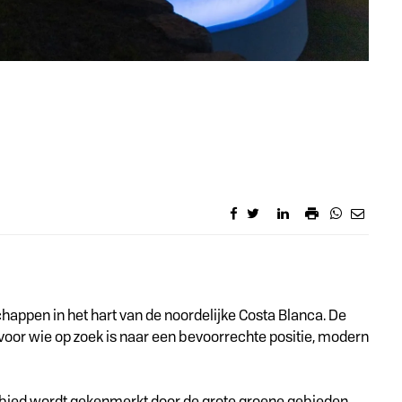
happen in het hart van de noordelijke Costa Blanca. De
l voor wie op zoek is naar een bevoorrechte positie, modern
ebied wordt gekenmerkt door de grote groene gebieden,