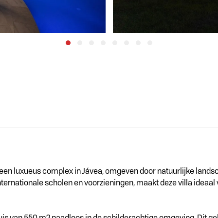
een luxueus complex in Jávea, omgeven door natuurlijke landsc
, internationale scholen en voorzieningen, maakt deze villa ideaa
uis van 550 m2 naadloos in de schilderachtige omgeving. Dit g