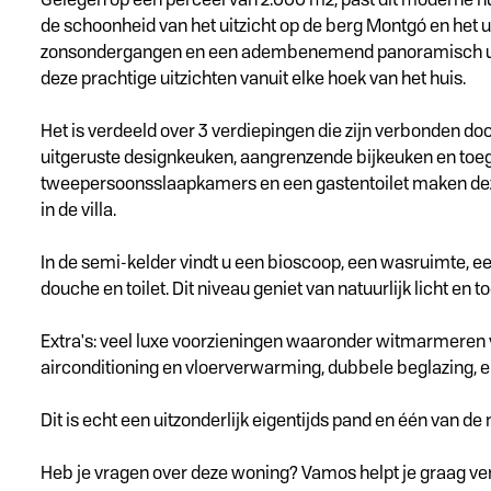
de schoonheid van het uitzicht op de berg Montgó en het 
zonsondergangen en een adembenemend panoramisch uitzicht
deze prachtige uitzichten vanuit elke hoek van het huis.
Het is verdeeld over 3 verdiepingen die zijn verbonden do
uitgeruste designkeuken, aangrenzende bijkeuken en toeg
tweepersoonsslaapkamers en een gastentoilet maken deze
in de villa.
In de semi-kelder vindt u een bioscoop, een wasruimte, 
douche en toilet. Dit niveau geniet van natuurlijk licht en 
Extra's: veel luxe voorzieningen waaronder witmarmeren 
airconditioning en vloerverwarming, dubbele beglazing, el
Dit is echt een uitzonderlijk eigentijds pand en één van d
Heb je vragen over deze woning? Vamos helpt je graag ve