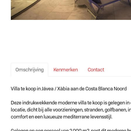
Omschrijving
Kenmerken
Contact
Omschrijving
Villa te koop in Jávea / Xàbia aan de Costa Blanca Noord
Deze indrukwekkende moderne villa te koop is gelegen in 
locatie, dicht bij alle voorzieningen, stranden, golfbanen
comfort en een luxueuze mediterrane levensstijl.
Gelegen op een perceel van 2.000 m2, past dit moderne h