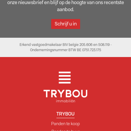
onze nieuwsbrief en blijf op de hoogte van ons recentste
aanbod.
Schrijf u in
Erkend vastgoedmakelaar BIV belgie 205.606 en 508.119 -
Ondernemingsnummer BTW BE 0751.723.175
TRYBOU
Panden te koop