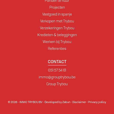
Panden te huur
Projecten
Vastgoed in spanje
Verkopen met Trybou
Verzekeringen Trybou
Kredieten & beleggingen
Werken bij Trybou
Referenties
CONTACT
051 57 54 61
immo@grouptrybou.be
Group Trybou
© 2026 - IMMO TRYBOU BV -
Developed by Zabun
-
Disclaimer
-
Privacy policy