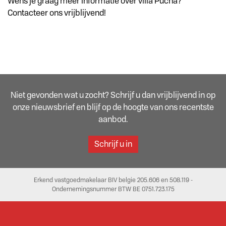
Wens je graag meer informatie over villa Pucha?
Contacteer ons vrijblijvend!
Niet gevonden wat u zocht? Schrijf u dan vrijblijvend in op
onze nieuwsbrief en blijf op de hoogte van ons recentste
aanbod.
Schrijf u in
Erkend vastgoedmakelaar BIV belgie 205.606 en 508.119 -
Ondernemingsnummer BTW BE 0751.723.175