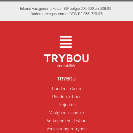
Erkend vastgoedmakelaar BIV belgie 205.606 en 508.119 -
Ondernemingsnummer BTW BE 0751.723.175
TRYBOU
Panden te koop
Panden te huur
Projecten
Vastgoed in spanje
Verkopen met Trybou
Verzekeringen Trybou