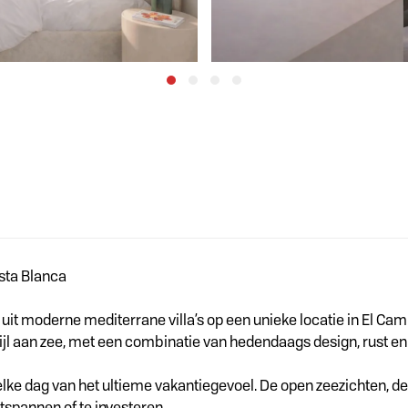
osta Blanca
t moderne mediterrane villa’s op een unieke locatie in El Camp
tijl aan zee, met een combinatie van hedendaags design, rust
er elke dag van het ultieme vakantiegevoel. De open zeezichten,
spannen of te investeren.