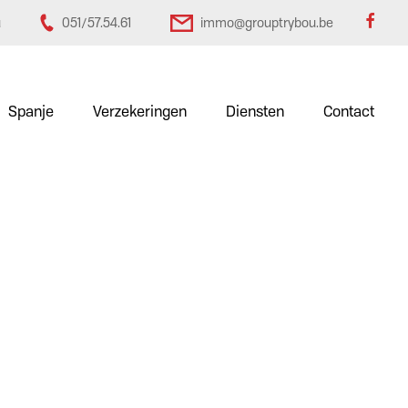
u
051/57.54.61
immo@grouptrybou.be
Spanje
Verzekeringen
Diensten
Contact