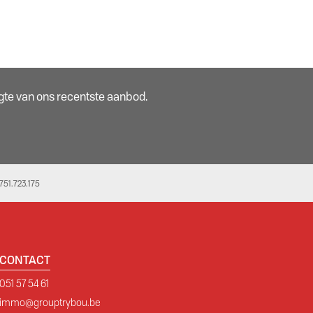
oogte van ons recentste aanbod.
51.723.175
CONTACT
051 57 54 61
immo@grouptrybou.be