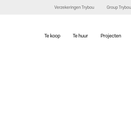
Verzekeringen Trybou
Group Trybo
Te koop
Te huur
Projecten