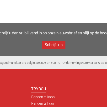
rijf u dan vrijblijvend in op onze nieuwsbrief en blijf op de h
Schrijf u in
stgoedmakelaar BIV belgie 205.606 en 508.119 - Ondernemingsnummer BTW BE 07
TRYBOU
Panden te koop
Panden te huur