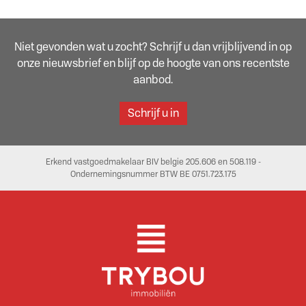
Niet gevonden wat u zocht? Schrijf u dan vrijblijvend in op
onze nieuwsbrief en blijf op de hoogte van ons recentste
aanbod.
Schrijf u in
Erkend vastgoedmakelaar BIV belgie 205.606 en 508.119 -
Ondernemingsnummer BTW BE 0751.723.175