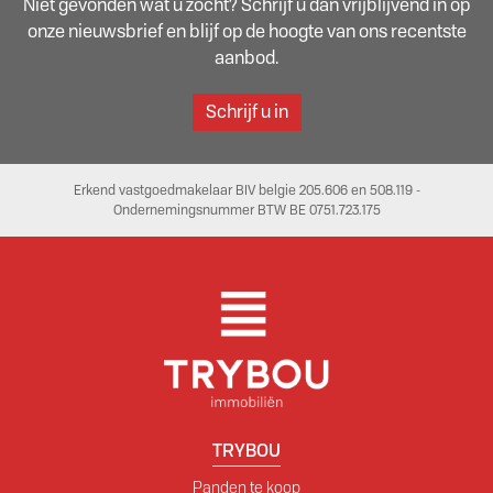
Niet gevonden wat u zocht? Schrijf u dan vrijblijvend in op
onze nieuwsbrief en blijf op de hoogte van ons recentste
aanbod.
Schrijf u in
Erkend vastgoedmakelaar BIV belgie 205.606 en 508.119 -
Ondernemingsnummer BTW BE 0751.723.175
TRYBOU
Panden te koop