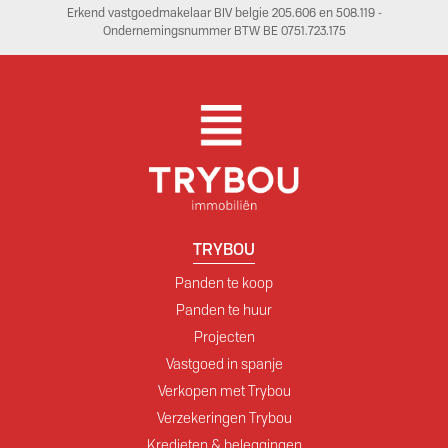
Erkend vastgoedmakelaar BIV belgie 205.606 en 508.119 -
Ondernemingsnummer BTW BE 0751.723.175
TRYBOU
Panden te koop
Panden te huur
Projecten
Vastgoed in spanje
Verkopen met Trybou
Verzekeringen Trybou
Kredieten & beleggingen