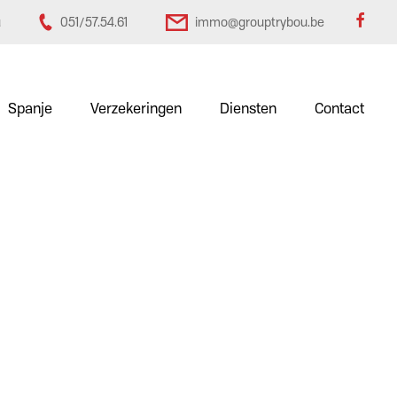
u
051/57.54.61
immo@grouptrybou.be
Spanje
Verzekeringen
Diensten
Contact