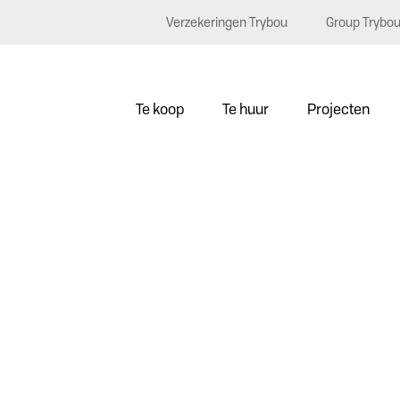
Verzekeringen Trybou
Group Trybo
Te koop
Te huur
Projecten