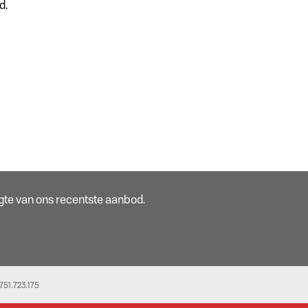
d.
oogte van ons recentste aanbod.
51.723.175