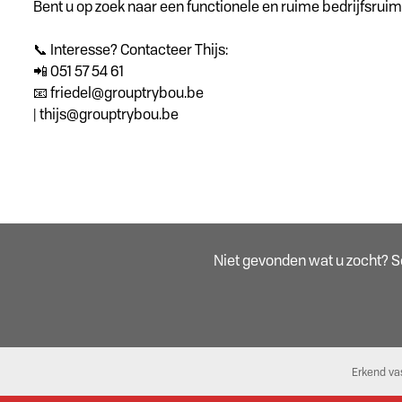
Bent u op zoek naar een functionele en ruime bedrijfsruim
📞 Interesse? Contacteer Thijs:
📲 051 57 54 61
📧 friedel@grouptrybou.be
| thijs@grouptrybou.be
Niet gevonden wat u zocht? Sch
Erkend va