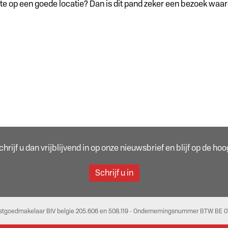
te op een goede locatie? Dan is dit pand zeker een bezoek waar
rijf u dan vrijblijvend in op onze nieuwsbrief en blijf op de h
Schrijf u in
stgoedmakelaar BIV belgie 205.606 en 508.119 - Ondernemingsnummer BTW BE 07