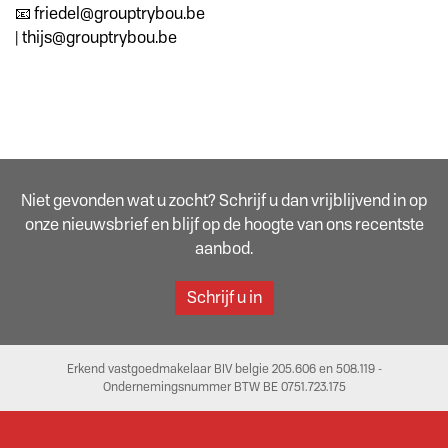
📧 friedel@grouptrybou.be
| thijs@grouptrybou.be
Niet gevonden wat u zocht? Schrijf u dan vrijblijvend in op
onze nieuwsbrief en blijf op de hoogte van ons recentste
aanbod.
Schrijf u in
Erkend vastgoedmakelaar BIV belgie 205.606 en 508.119 -
Ondernemingsnummer BTW BE 0751.723.175