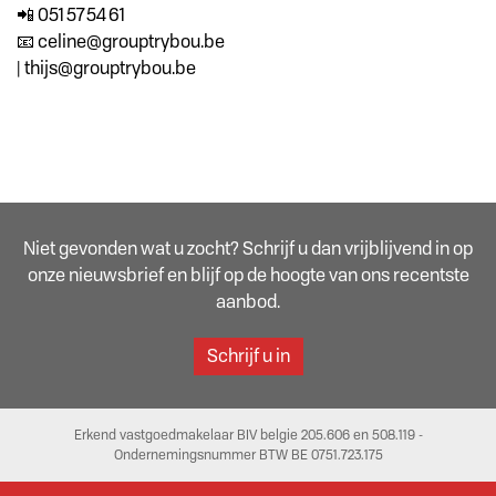
📲 051 57 54 61
📧 celine@grouptrybou.be
| thijs@grouptrybou.be
Niet gevonden wat u zocht? Schrijf u dan vrijblijvend in op
onze nieuwsbrief en blijf op de hoogte van ons recentste
aanbod.
Schrijf u in
Erkend vastgoedmakelaar BIV belgie 205.606 en 508.119 -
Ondernemingsnummer BTW BE 0751.723.175