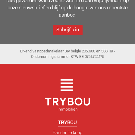
Niet gevonden wat u zocht? Schrijf u dan vrijblijvend in op
onze nieuwsbrief en blijf op de hoogte van ons recentste
aanbod.
Schrijf u in
Erkend vastgoedmakelaar BIV belgie 205.606 en 508.119 -
Ondernemingsnummer BTW BE 0751.723.175
TRYBOU
Panden te koop