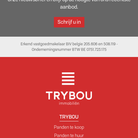
aanbod.
Schrijf u in
Erkend vastgoedmakelaar BIV belgie 205.606 en 508.119 -
Ondernemingsnummer BTW BE 0751.723.175
TRYBOU
Panden te koop
Panden te huur