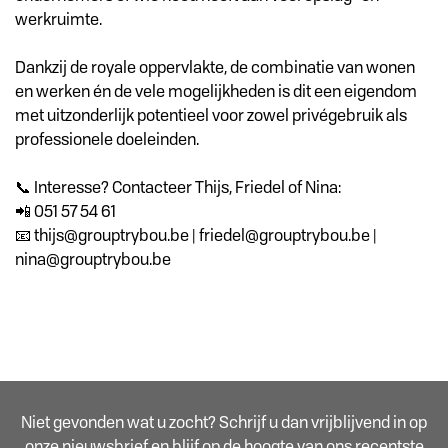
werkruimte.
Dankzij de royale oppervlakte, de combinatie van wonen
en werken én de vele mogelijkheden is dit een eigendom
met uitzonderlijk potentieel voor zowel privégebruik als
professionele doeleinden.
📞 Interesse? Contacteer Thijs, Friedel of Nina:
📲 051 57 54 61
📧 thijs@grouptrybou.be | friedel@grouptrybou.be |
nina@grouptrybou.be
Niet gevonden wat u zocht? Schrijf u dan vrijblijvend in op
onze nieuwsbrief en blijf op de hoogte van ons recentste