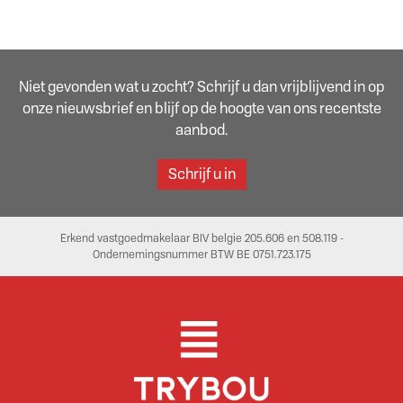
Niet gevonden wat u zocht? Schrijf u dan vrijblijvend in op
onze nieuwsbrief en blijf op de hoogte van ons recentste
aanbod.
Schrijf u in
Erkend vastgoedmakelaar BIV belgie 205.606 en 508.119 -
Ondernemingsnummer BTW BE 0751.723.175