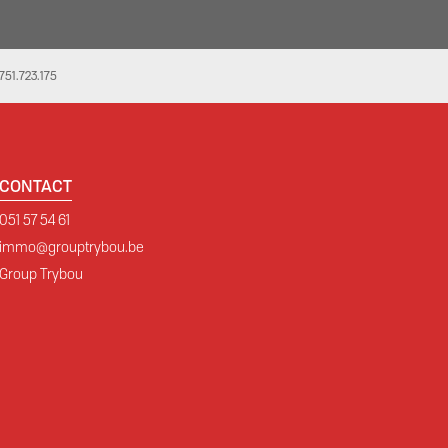
51.723.175
CONTACT
051 57 54 61
immo@grouptrybou.be
Group Trybou