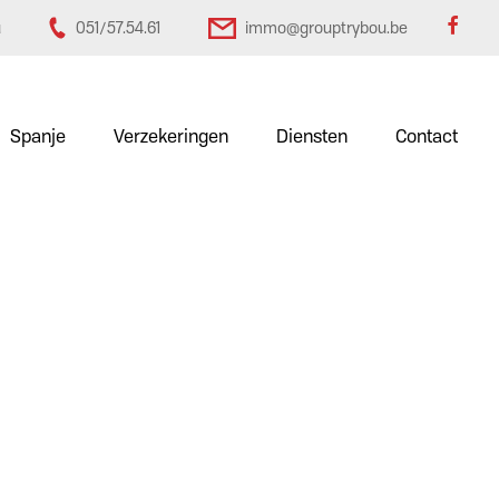
u
051/57.54.61
immo@grouptrybou.be
Spanje
Verzekeringen
Diensten
Contact