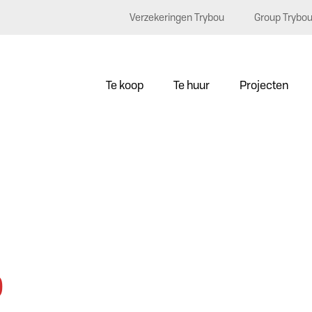
Verzekeringen Trybou
Group Trybo
Te koop
Te huur
Projecten
0