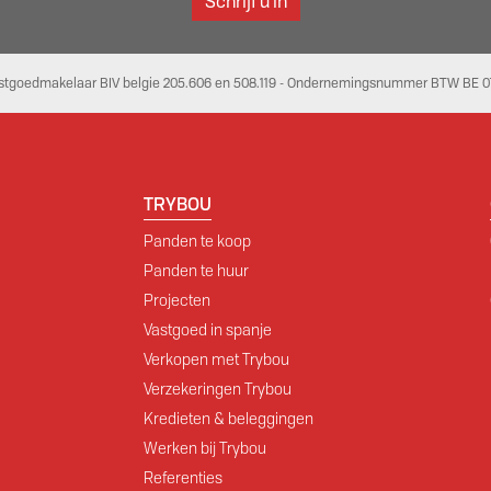
Schrijf u in
stgoedmakelaar BIV belgie 205.606 en 508.119 - Ondernemingsnummer BTW BE 07
TRYBOU
Panden te koop
Panden te huur
Projecten
Vastgoed in spanje
Verkopen met Trybou
Verzekeringen Trybou
Kredieten & beleggingen
Werken bij Trybou
Referenties