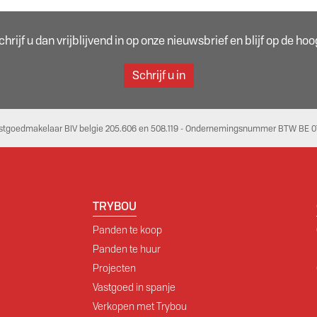
rijf u dan vrijblijvend in op onze nieuwsbrief en blijf op de h
Schrijf u in
stgoedmakelaar BIV belgie 205.606 en 508.119 - Ondernemingsnummer BTW BE 07
TRYBOU
Panden te koop
Panden te huur
Projecten
Vastgoed in spanje
Verkopen met Trybou