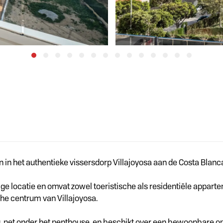
n in het authentieke vissersdorp Villajoyosa aan de Costa Blanc
ge locatie en omvat zowel toeristische als residentiële appart
sche centrum van Villajoyosa.
g, net onder het penthouse, en beschikt over een bewoonbare op