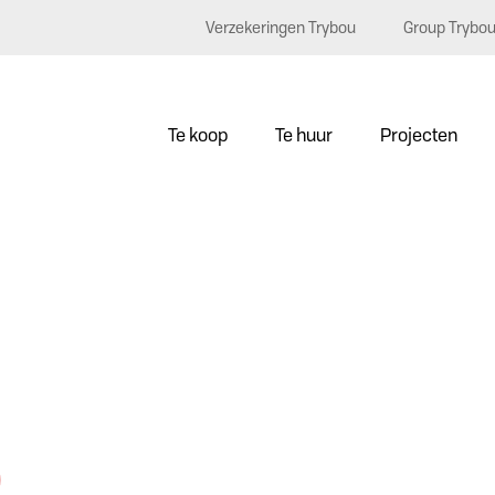
Verzekeringen Trybou
Group Trybo
Te koop
Te huur
Projecten
0