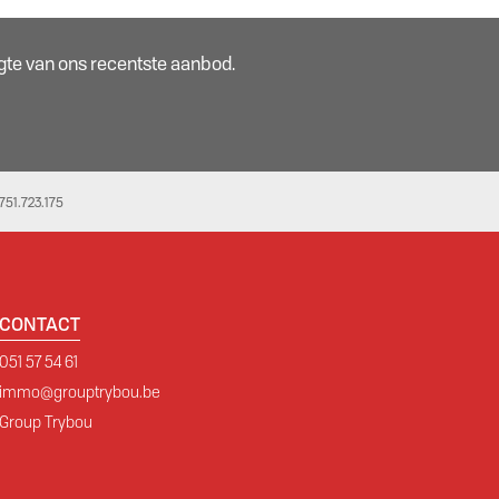
oogte van ons recentste aanbod.
51.723.175
CONTACT
051 57 54 61
immo@grouptrybou.be
Group Trybou