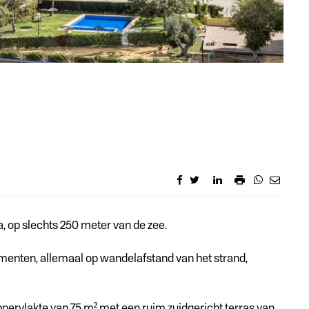
a, op slechts 250 meter van de zee.
ementen, allemaal op wandelafstand van het strand,
pervlakte van 75 m² met een ruim zuidgericht terras van