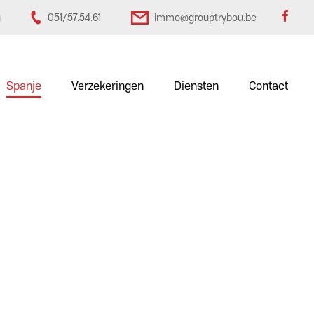
u
051/57.54.61
immo@grouptrybou.be
Spanje
Verzekeringen
Diensten
Contact