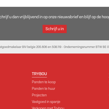
rijf u dan vrijblijvend in op onze nieuwsbrief en blijf op de h
Schrijf u in
stgoedmakelaar BIV belgie 205.606 en 508.119 - Ondernemingsnummer BTW BE 07
TRYBOU
Panden te koop
Panden te huur
Projecten
Vastgoed in spanje
Verkopen met Trybou