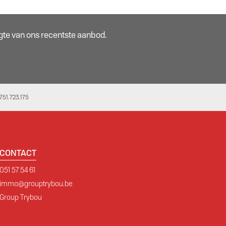
oogte van ons recentste aanbod.
51.723.175
CONTACT
051 57 54 61
immo@grouptrybou.be
Group Trybou