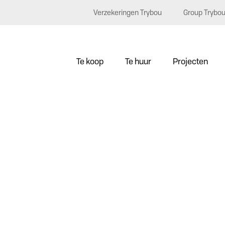
Verzekeringen Trybou
Group Trybo
Te koop
Te huur
Projecten
0