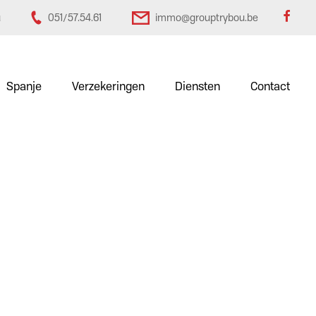
u
051/57.54.61
immo@grouptrybou.be
Spanje
Verzekeringen
Diensten
Contact