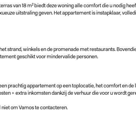
as van 18 m² biedt deze woning alle comfort die u nodig heeft. 
ueuze uitstraling geven. Het appartement is instapklaar, volled
 het strand, winkels en de promenade met restaurants. Bovendi
partement geschikt voor mindervalide personen.
een prachtig appartement op een toplocatie, het comfort en de 
osten + extra inkomsten dankzij de verhuur die voor u wordt ger
l niet om Vamos te contacteren.