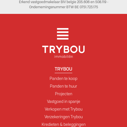
Erkend vastgoedmakelaar BIV belgie 205.606 en 508.119 -
Ondernemingsnummer BTW BE 0751.723.175
TRYBOU
Panden te koop
Panden te huur
Projecten
Vastgoed in spanje
Verkopen met Trybou
Verzekeringen Trybou
Kredieten & beleggingen