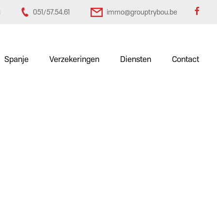
u
051/57.54.61
immo@grouptrybou.be
Spanje
Verzekeringen
Diensten
Contact