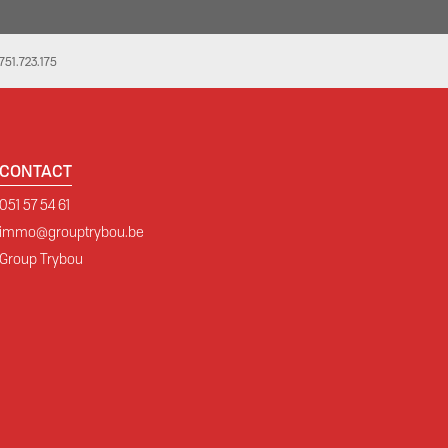
51.723.175
CONTACT
051 57 54 61
immo@grouptrybou.be
Group Trybou