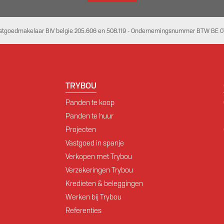
stgoedmakelaar BIV belgie 205.606 en 508.119 - Ondernemingsnummer BTW BE 07
TRYBOU
Panden te koop
Panden te huur
Projecten
Vastgoed in spanje
Verkopen met Trybou
Verzekeringen Trybou
Kredieten & beleggingen
Werken bij Trybou
Referenties