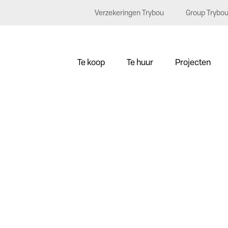
Verzekeringen Trybou
Group Trybo
Te koop
Te huur
Projecten