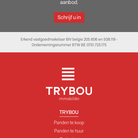
aanbod.
Schrijf u in
Erkend vastgoedmakelaar BIV belgie 205.606 en 508.119 -
Ondernemingsnummer BTW BE 0751.723.175
TRYBOU
Panden te koop
Panden te huur