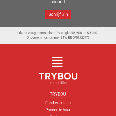
aanbod.
Schrijf u in
Erkend vastgoedmakelaar BIV belgie 205.606 en 508.119 -
Ondernemingsnummer BTW BE 0751.723.175
TRYBOU
Panden te koop
Panden te huur