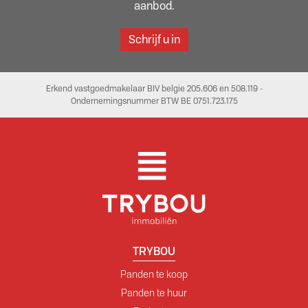
aanbod.
Schrijf u in
Erkend vastgoedmakelaar BIV belgie 205.606 en 508.119 -
Ondernemingsnummer BTW BE 0751.723.175
TRYBOU
Panden te koop
Panden te huur