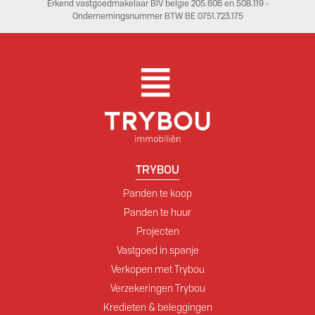
Erkend vastgoedmakelaar BIV belgie 205.606 en 508.119 -
Ondernemingsnummer BTW BE 0751.723.175
TRYBOU
Panden te koop
Panden te huur
Projecten
Vastgoed in spanje
Verkopen met Trybou
Verzekeringen Trybou
Kredieten & beleggingen